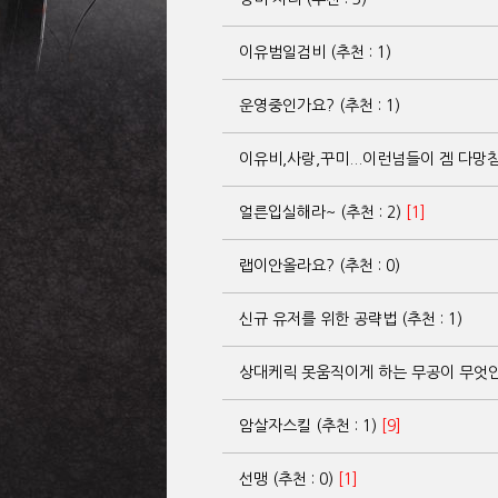
이유범일검비 (추천 : 1)
운영중인가요? (추천 : 1)
이유비,사랑,꾸미...이런넘들이 겜 다망침...
얼른입실해라~ (추천 : 2)
[1]
랩이안올라요? (추천 : 0)
신규 유저를 위한 공략법 (추천 : 1)
상대케릭 못움직이게 하는 무공이 무엇인가요?
암살자스킬 (추천 : 1)
[9]
선맹 (추천 : 0)
[1]